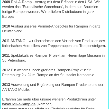
2009
Roll-A-Ramp - Vertrag mit dem Erfinder in den USA: Wir
werden das "Europäische Warenhaus", in dem aus Bauteilen
fertige Rampen werden. Wir beliefern Distributeure in ganz
Europa.
2010
Ausbau unseres Vermiet-Angebotes für Rampen in ganz
Deutschland.
2011
ANTANO - wir übernehmen den Vertrieb von Produkten des
italienischen Herstellers von Treppenraupen und Treppensteigern.
2011
Spektakuläres Rampen Projekt am Heremitage Museum in
St. Petersburg.
2012
Ein weiteres, noch größeres Rampen-Projekt in St.
Petersburg: 2 x 24 m Rampe an der St. Isaaks Kathedrale.
2013
Ausweitung und Ergänzung der Rampen-Produkte und der
ANTANO Mobile.
Erfahren Sie mehr über unsere weiteren Produktlinien unter
www.roll-a-ramp.de
(Rampen)
und unter
www.aha-effekt.de
(Projektionseffekte für Reha-